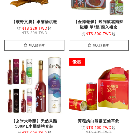
【曠野文農】卓蘭楊桃乾
【金德老爹】辣到滇雲南辣
椒醬 單/雙/四入禮盒
從
起
NT$ 229 TWD
NT$ 299 TWD
從
起
NT$ 300 TWD
加入購物車
加入購物車
優惠
【玄米大吟釀】天然果醋
賀程嬌白鶴靈芝仙草飲
500ML木桶釀禮盒裝
從
起
NT$ 460 TWD
NT$ 499 TWD
從
起