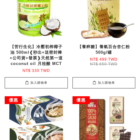
【苦行生化】冷壓初榨椰子
【養粹糖】養氣百合杏仁粉
油 500ml❰秒出+送密封棒
500g/罐
+公司貨+發票❱天然第一道
NT$ 499 TWD
coconut oil 月桂酸 MCT
NT$ 650 TWD
NT$ 330 TWD
加入購物車
加入購物車
優惠
優惠