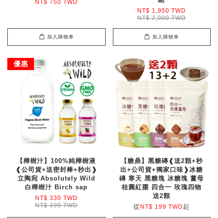
NT$ 750 TWD
NT$ 1,950 TWD
NT$ 2,000 TWD
加入購物車
加入購物車
優惠
【樺樹汁】100%純樺樹液
【糖鼎】黑糖磚❰送2顆+秒
❰公司貨+送密封棒+秒出❱
出+公司貨+獨家口味❱冰糖
立陶宛 Absolutely Wild
磚 寒天 黑糖塊 冰糖塊 薑母
白樺樹汁 Birch sap
桂圓紅棗 四合一 玫瑰四物
送2顆
NT$ 330 TWD
NT$ 399 TWD
從
起
NT$ 199 TWD