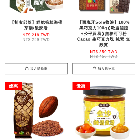
【筍友部落】鮮脆筍茸海帶
【西班牙Sole收淚】100%
芽湯/酸辣湯
黑巧克力100g❰歐盟認證
+公平貿易❱無糖可可粉
NT$ 218 TWD
Cacao 生巧克力塊 純素 無
NT$ 299 TWD
麩質
NT$ 350 TWD
NT$ 450 TWD
加入購物車
加入購物車
優惠
優惠