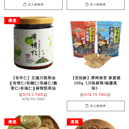
加入購物車
加入購物車
優惠
【有辛仁】五德川辣果油
【至快鮮】厚烤海苔 家庭號
❰有情仁/有錢仁/有緣仁/義
100g《川味麻辣/椒鹽風
香仁/有福仁❱麻辣堅果油
味》
從
起
從
起
NT$ 0 TWD
NT$ 79 TWD
NT$ 79 TWD
加入購物車
優惠
優惠