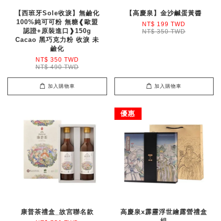
【西班牙Sole收淚】無鹼化
【高慶泉】金沙鹹蛋黃醬
100%純可可粉 無糖❰歐盟
NT$ 199 TWD
認證+原裝進口❱150g
NT$ 350 TWD
Cacao 黑巧克力粉 收淚 未
鹼化
NT$ 350 TWD
NT$ 490 TWD
加入購物車
加入購物車
優惠
康普茶禮盒_故宮聯名款
高慶泉x霹靂浮世繪露營禮盒
組