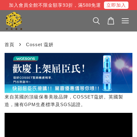
立即加入
加入會員全館不限金額享93折，滿588免運
›
首頁
Cosset 蔻妍
來自英國的頂級保養美妝品牌，COSSET蔻妍。英國製
造，擁有GPM生產標準及SGS認證。