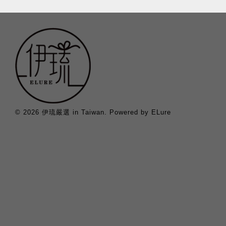
© 2026 伊琉嚴選 in Taiwan. Powered by ELure