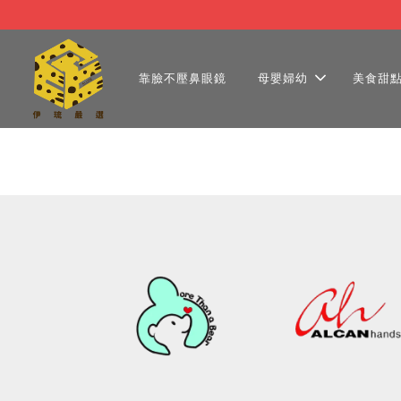
靠臉不壓鼻眼鏡
母嬰婦幼
美食甜