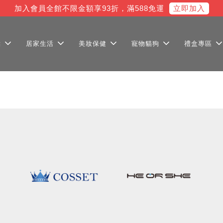
立即加入
加入會員全館不限金額享93折，滿588免運
點
居家生活
美妝保健
寵物貓狗
禮盒專區