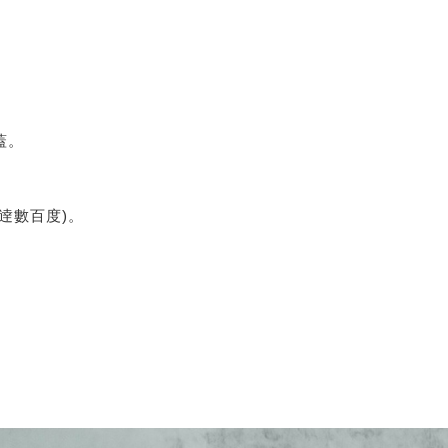
蓋。
逹數百度)。