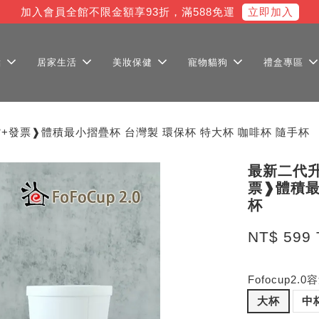
立即加入
加入會員全館不限金額享93折，滿588免運
點
居家生活
美妝保健
寵物貓狗
禮盒專區
現貨+發票❱體積最小摺疊杯 台灣製 環保杯 特大杯 咖啡杯 隨手杯
最新二代升
票❱體積最
杯
NT$ 599
Fofocup2.0
大杯
中