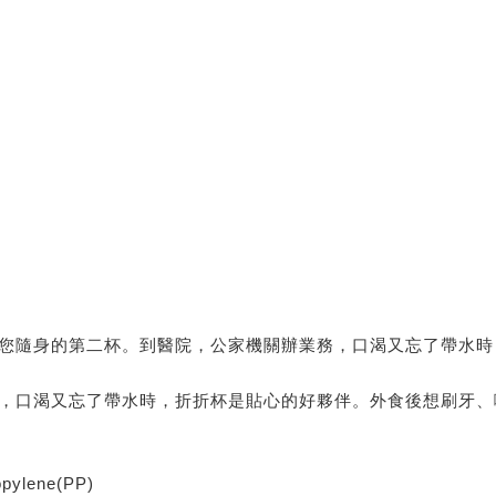
您隨身的第二杯。到醫院，公家機關辦業務，口渴又忘了帶水時
，口渴又忘了帶水時，折折杯是貼心的好夥伴。外食後想刷牙、
lene(PP)