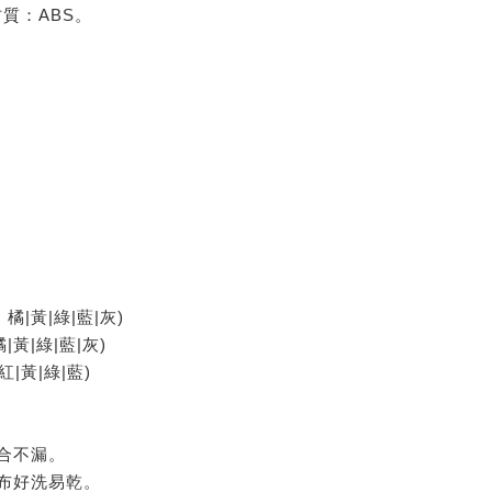
材質：ABS。
橘|黃|綠|藍|灰)
黃|綠|藍|灰)
|黃|綠|藍)
合不漏。
布好洗易乾。