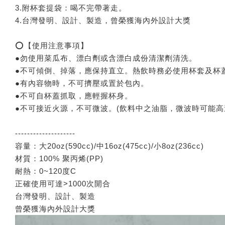
3.附杯套提袋：喝不完帶著走。
4.台灣發明、設計、製造，曾榮獲海內外設計大獎
⭕【使用注意事項】
●勿使用菜瓜布、漂白劑或含漂白成份清潔劑清洗。
●不可傾倒、掉落，應保持直立。熱飲時務必使用杯套及杯
●有內容物時，不可擠壓或置於包內。
●不可自杯蓋抓取，應輕握杯身。
●不可接近火源，不可微波。(飲料中之油脂，微波時可能高
--------------------
容量：大20oz(590cc)/中16oz(475cc)/小8oz(236cc)
材質：100% 聚丙烯(PP)
耐熱：0~120度C
正確使用可達>1000次開合
台灣發明、設計、製造
曾榮獲海內外設計大獎