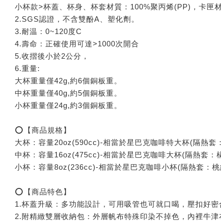
小杯款>杯蓋、杯身、杯套材質：100%聚丙烯(PP)，卡匣
2.SGS認證，不含雙酚A、塑化劑。
3.耐温：0~120度C
4.壽命：正確使用可達>1000次開合
5.收摺後小於2公分，
6.重量:
大杯重量僅42g,約6個銅板重。
中杯重量僅40g,約5個銅板重。
小杯重量僅24g,約3個銅板重。
⭕【商品規格】
大杯：容量20oz(590cc)-相當於星巴克咖啡特大杯(隔熱套：
中杯：容量16oz(475cc)-相當於星巴克咖啡大杯(隔熱套：橘|
小杯：容量8oz(236cc)-相當於星巴克咖啡小杯(隔熱套：桃紅
⭕【商品特色】
1.杯蓋升級：多功能設計，可用吸管也可就口喝，壓扣好密
2.附精緻雙層收納包：外層帆布特殊印染不掉色，內裡牛津