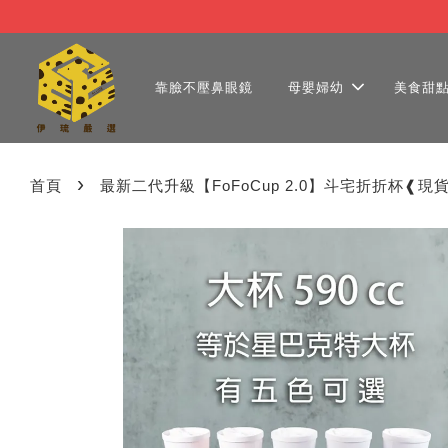
靠臉不壓鼻眼鏡
母嬰婦幼
美食甜
›
首頁
最新二代升級【FoFoCup 2.0】斗宅折折杯❰