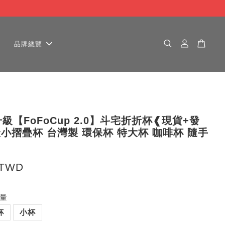
品牌總覽
級【FoFoCup 2.0】斗宅折折杯❰現貨+發
小摺疊杯 台灣製 環保杯 特大杯 咖啡杯 隨手
 TWD
容量
杯
小杯