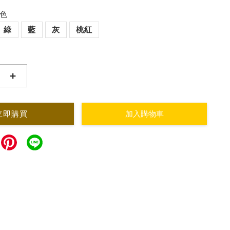
顏色
綠
藍
灰
桃紅
+
立即購買
加入購物車