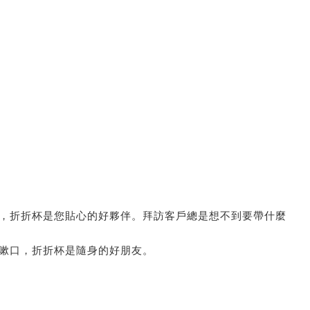
，折折杯是您貼心的好夥伴。拜訪客戶總是想不到要帶什麼
嗽口，折折杯是隨身的好朋友。