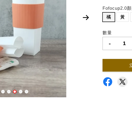
Fofocup2.0
橘
黃
數量
-