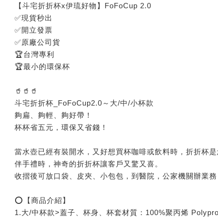
【斗宅折折杯x伊琉好物】FoFoCup 2.0
✅現貨秒出
✅開立發票
✅原廠公司貨
🏆台灣專利
🏆最小的環保杯
🥤🥤🥤
斗宅折折杯_FoFoCup2.0～大/中/小杯款
夠扁、夠輕、夠好帶！
杯杯省五元，環保又省錢！
當水壺已經有裝開水，又好想買杯咖啡或飲料時，折折杯是
伴手禮時，神奇的折折杯讓客戶又驚又喜。
收摺後可放口袋、皮夾、小包包，到醫院，公家機關辦業務
⭕【商品介紹】
1.大/中杯款>蓋子、杯身、杯套材質：100%聚丙烯 Polypropy