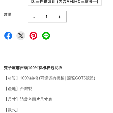
D.三件禮盒組 (內含A+B+C三款各一)
數量
-
+
雙子座麻吉貓100%有機棉包屁衣
【材質】
100%純棉 (可溯源有機棉|國際GOTS認證)
【產地】台灣製
【尺寸】請參考圖片尺寸表
【款式】