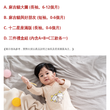
A. 麻吉貓大圖 (長袖。6-12個月)
B. 麻吉貓與好朋友 (短袖。0-6個月)
C. 十二星座滿版 (長袖。0-6個月)
D. 三件禮盒組 (內含A+B+C三款各一)
❰
圖
示僅為參考，實際出貨以產品說明之袖長及星座圖案為主。❱