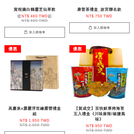
賀程嬌白鶴靈芝仙草飲
康普茶禮盒_故宮聯名款
從
起
NT$ 460 TWD
NT$ 750 TWD
NT$ 499 TWD
加入購物車
加入購物車
優惠
優惠
高慶泉x霹靂浮世繪露營禮盒
【賀成交】至快鮮厚烤海苔
組
五入禮盒《川味麻辣/椒鹽風
味》
NT$ 1,950 TWD
NT$ 2,000 TWD
NT$ 950 TWD
NT$ 990 TWD