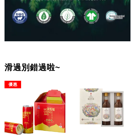
滑過別錯過啦~
優惠