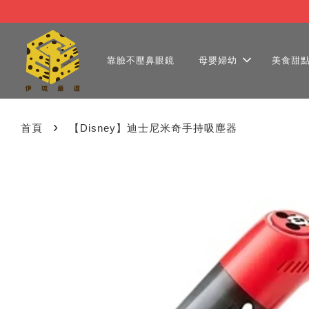
靠臉不壓鼻眼鏡
母嬰婦幼
美食甜
›
首頁
【Disney】迪士尼米奇手持吸塵器