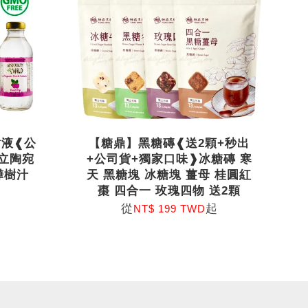
樹液❰公
【糖鼎】黑糖磚❰送2顆+秒出
立陶宛
+公司貨+獨家口味❱冰糖磚 寒
白樺樹汁
天 黑糖塊 冰糖塊 薑母 桂圓紅
棗 四合一 玫瑰四物 送2顆
從
起
NT$ 199 TWD