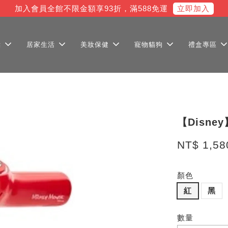
立即加入
加入會員全館不限金額享93折，滿588免運
點
居家生活
美妝保健
寵物貓狗
禮盒專區
【Disn
NT$ 1,5
顏色
紅
黑
數量