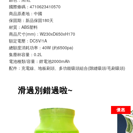
國際條碼：4710623410570
商品原產地：中國
保固期：新品保固180天
材質：ABS塑料
商品尺寸(mm)：W230xD650xH170
額定電壓：DC5V/1A
總額度消耗功率：40W (約6500pa)
集塵杯容量：0.2L
電池種類/容量：鋰電池2000mAh
配件：充電線、地板刷頭、多功能吸頭組合(隙縫吸頭/毛刷吸頭)
滑過別錯過啦~
優惠