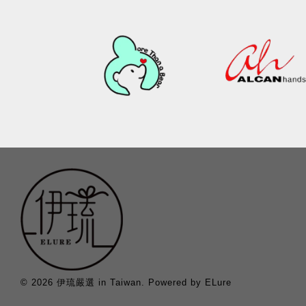
© 2026 伊琉嚴選 in Taiwan. Powered by ELure