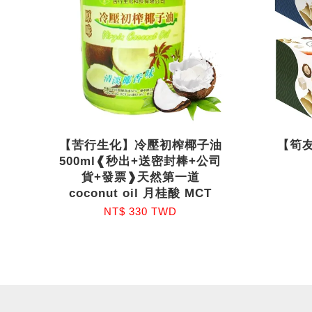
【苦行生化】冷壓初榨椰子油
【筍
500ml❰秒出+送密封棒+公司
貨+發票❱天然第一道
coconut oil 月桂酸 MCT
NT$ 330 TWD