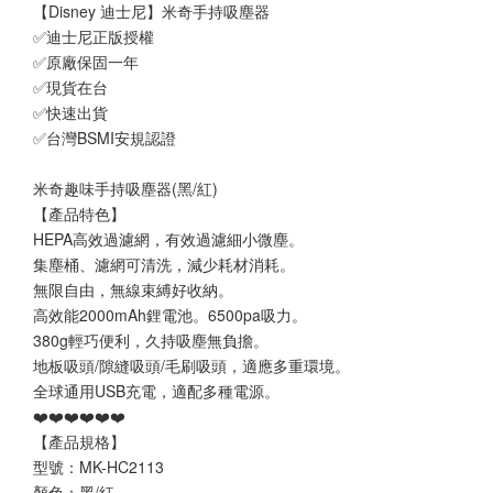
【Disney 迪士尼】米奇手持吸塵器 
✅迪士尼正版授權
✅原廠保固一年
✅現貨在台 
✅快速出貨
✅台灣BSMI安規認證
米奇趣味手持吸塵器(黑/紅)
【產品特色】
HEPA高效過濾網，有效過濾細小微塵。
集塵桶、濾網可清洗，減少耗材消耗。
無限自由，無線束縛好收納。
高效能2000mAh鋰電池。6500pa吸力。
380g輕巧便利，久持吸塵無負擔。
地板吸頭/隙縫吸頭/毛刷吸頭，適應多重環境。
全球通用USB充電，適配多種電源。
❤️❤️❤️❤️❤️❤️
【產品規格】
型號：MK-HC2113
顏色：黑/紅