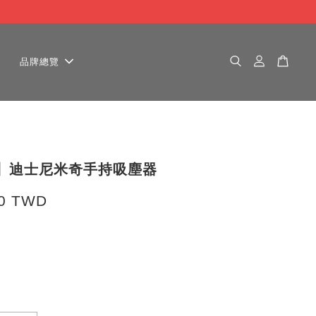
品牌總覽
ey】迪士尼米奇手持吸塵器
80 TWD