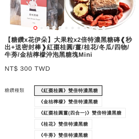
【糖鑽x花伊朵】大果粒x2倍特濃黑糖磚❰秒
出+送密封棒❱紅棗桂圓/薑/桂花/冬瓜/四物/
牛蒡/金桔檸檬沖泡黑糖塊Mini
NT$ 300 TWD
糖鑽種類
《紅棗桂圓》雙倍特濃黑糖
《金桔檸檬》雙倍特濃黑糖
《紅棗桂圓薑(四合一)》雙倍特濃黑糖
《桂花》雙倍特濃黑糖
《牛蒡》雙倍特濃黑糖