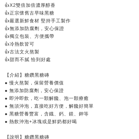
👍X2雙倍加倍濃厚醇香
👍正宗懷舊古早味黑糖
👍嚴選新鮮食材 堅持手工製作
👍無添加防腐劑，安心保證
👍獨立包裝、方便攜帶
👍冷熱飲皆可
👍古法文火熬製
👍甜而不膩 恰到好處
【介紹】糖鑽黑糖磚
● 慢火熬製，保留營養價值
● 無添加防腐劑，安心保證
● 即沖即飲，吃一顆解饞、泡一顆療癒
● 無須沖泡，直接吃好方便，解饞好簡單
● 黑糖營養豐富，含鐡、鈣、鎂、鉀等
● 熱飲沖泡+冰塊或是鮮奶都好喝
【說明】糖鑽黑糖磚