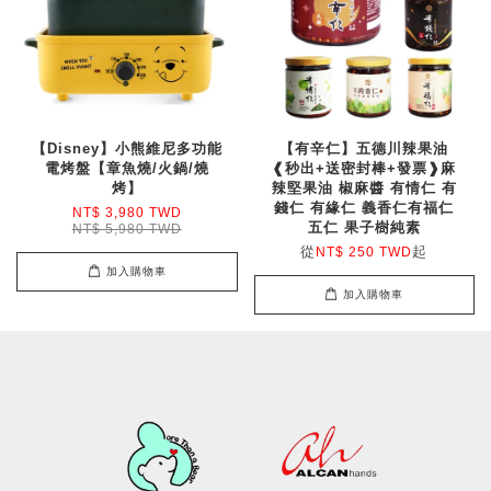
【Disney】小熊維尼多功能
【有辛仁】五德川辣果油
電烤盤【章魚燒/火鍋/燒
❰秒出+送密封棒+發票❱麻
烤】
辣堅果油 椒麻醬 有情仁 有
錢仁 有緣仁 義香仁有福仁
NT$ 3,980 TWD
五仁 果子樹純素
NT$ 5,980 TWD
從
起
NT$ 250 TWD
加入購物車
加入購物車