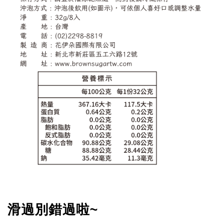
滑過別錯過啦~