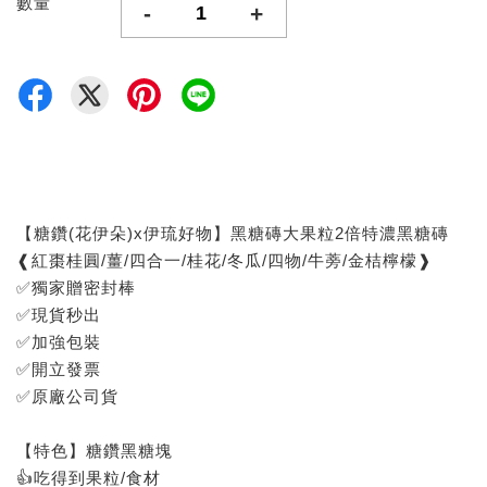
數量
-
+
【糖鑽(花伊朵)x伊琉好物】黑糖磚大果粒2倍特濃黑糖磚
❰紅棗桂圓/薑/四合一/桂花/冬瓜/四物/牛蒡/金桔檸檬❱
✅獨家贈密封棒
✅現貨秒出
✅加強包裝
✅開立發票
✅原廠公司貨
【特色】糖鑽黑糖塊
👍吃得到果粒/食材