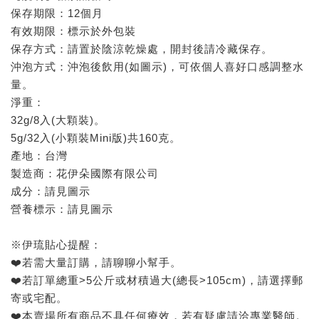
保存期限：12個月
有效期限：標示於外包裝
保存方式：請置於陰涼乾燥處，開封後請冷藏保存。
沖泡方式：沖泡後飲用(如圖示)，可依個人喜好口感調整水
量。
淨重：
32g/8入(大顆裝)。
5g/32入(小顆裝Mini版)共160克。
產地：台灣
製造商：花伊朵國際有限公司
成分：請見圖示
營養標示：請見圖示
※伊琉貼心提醒：
❤️若需大量訂購，請聊聊小幫手。
❤️若訂單總重>5公斤或材積過大(總長>105cm)，請選擇郵
寄或宅配。
❤️本賣場所有商品不具任何療效，若有疑慮請洽專業醫師。