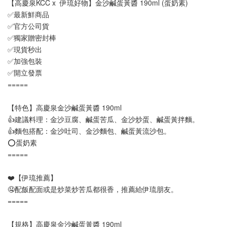
【高慶泉KCC x  伊琉好物】金沙鹹蛋黃醬 190ml (蛋奶素)
✅最新鮮商品
✅官方公司貨
✅獨家贈密封棒
✅現貨秒出
✅加強包裝
✅開立發票
=====
【特色】高慶泉金沙鹹蛋黃醬 190ml
👍建議料理：金沙豆腐、鹹蛋苦瓜、金沙炒蛋、鹹蛋黃拌麵。
👍麵包搭配：金沙吐司、金沙麵包、鹹蛋黃流沙包。
⭕蛋奶素
=====
❤️【伊琉推薦】
🤤配飯配面或是炒菜炒苦瓜都很香，推薦給伊琉朋友。
=====
【規格】高慶泉金沙鹹蛋黃醬 190ml