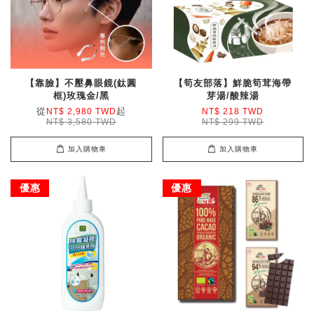
【靠臉】不壓鼻眼鏡(鈦圓
【筍友部落】鮮脆筍茸海帶
框)玫瑰金/黑
芽湯/酸辣湯
從
起
NT$ 2,980 TWD
NT$ 218 TWD
NT$ 3,580 TWD
NT$ 299 TWD
加入購物車
加入購物車
優惠
優惠