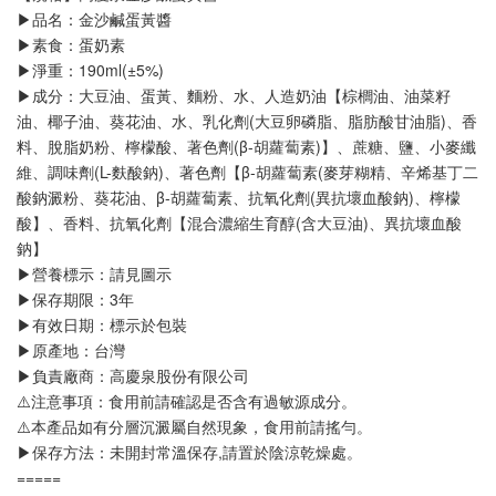
▶品名：金沙鹹蛋黃醬
▶素食：蛋奶素
▶淨重：190ml(±5%)
▶成分：大豆油、蛋黃、麵粉、水、人造奶油【棕櫚油、油菜籽
油、椰子油、葵花油、水、乳化劑(大豆卵磷脂、脂肪酸甘油脂)、香
料、脫脂奶粉、檸檬酸、著色劑(β-胡蘿蔔素)】、蔗糖、鹽、小麥纖
維、調味劑(L-麩酸鈉)、著色劑【β-胡蘿蔔素(麥芽糊精、辛烯基丁二
酸鈉澱粉、葵花油、β-胡蘿蔔素、抗氧化劑(異抗壞血酸鈉)、檸檬
酸】、香料、抗氧化劑【混合濃縮生育醇(含大豆油)、異抗壞血酸
鈉】
▶營養標示：請見圖示
▶保存期限：3年
▶有效日期：標示於包裝
▶原產地：台灣
▶負責廠商：高慶泉股份有限公司
⚠️注意事項：食用前請確認是否含有過敏源成分。
⚠️本產品如有分層沉澱屬自然現象，食用前請搖勻。
▶保存方法：未開封常溫保存,請置於陰涼乾燥處。
=====