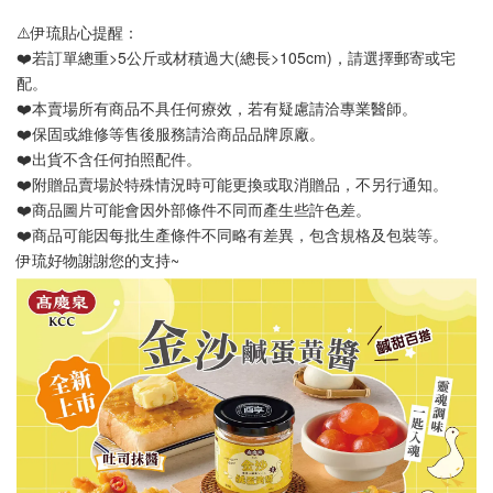
⚠️伊琉貼心提醒：
❤️若訂單總重>5公斤或材積過大(總長>105cm)，請選擇郵寄或宅
配。
❤️本賣場所有商品不具任何療效，若有疑慮請洽專業醫師。
❤️保固或維修等售後服務請洽商品品牌原廠。
❤️出貨不含任何拍照配件。
❤️附贈品賣場於特殊情況時可能更換或取消贈品，不另行通知。
❤️商品圖片可能會因外部條件不同而產生些許色差。
❤️商品可能因每批生產條件不同略有差異，包含規格及包裝等。
伊琉好物謝謝您的支持~